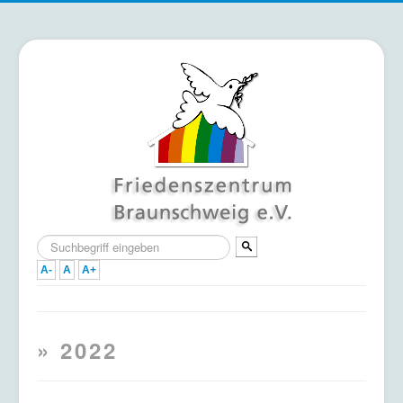
Suchen
...
A-
A
A+
Home
» 2022
Termine
Mitmachen & Unterstützen