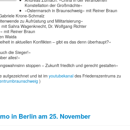
Konstellation der Großmächte«
»Ostermarsch in Braunschweig« mit Reiner Braun
 Gabriele Krone-Schmalz
tenwende zu Aufrüstung und Militarisierung«
 mit Sahra Wagenknecht, Dr. Wolfgang Richter
« mit Reiner Braun
ven Waida
eiheit in aktuellen Konflikten – gibt es das denn überhaupt?«
auch die Sieger!«
ber alles!«
ungswahnsinn stoppen – Zukunft friedlich und gerecht gestalten«
e aufgezeichnet und ist im
youtubekanal
des Friedenszentrums zu
entrumbraunschweig
)
emo in Berlin am 25. November