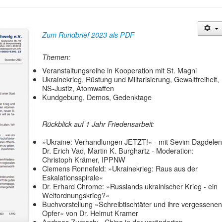
Zum Rundbrief 2023 als PDF
Themen:
Veranstaltungsreihe in Kooperation mit St. Magni
Ukrainekrieg, Rüstung und Miltarisierung, Gewaltfreiheit,
NS-Justiz, Atomwaffen
Kundgebung, Demos, Gedenktage
Rückblick auf 1 Jahr Friedensarbeit:
»Ukraine: Verhandlungen JETZT!« - mit Sevim Dagdelen
Dr. Erich Vad, Martin K. Burghartz - Moderation:
Christoph Krämer, IPPNW
Clemens Ronnefeld: »Ukrainekrieg: Raus aus der
Eskalationsspirale«
Dr. Erhard Chrome: »Russlands ukrainischer Krieg - ein
Weltordnungskrieg?«
Buchvorstellung »Schreibtischtäter und ihre vergessenen
Opfer« von Dr. Helmut Kramer
Andreas Zumach: »China in der veränderten