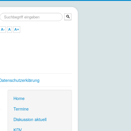
Suchen
...
A-
A
A+
Datenschutzerklärung
Home
.
Termine
.
Diskussion aktuell
.
KDV