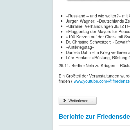
»Russland – und wie weiter?« mit
Jürgen Wagner: »Deutschlands Zei
»Ukraine: Verhandlungen JETZT!«
»Flaggentag der Mayors for Peace
»100 Kerzen auf der Oker« mit S
Dr. Christine Schweitzer: »Gewaltfr
»Antikriegstag«
Daniela Dahn »Im Krieg verlieren 
Lühr Henken: »Rüstung, Rüstung ü
25.11. Berlin »Nein zu Kriegen – Rüst
Ein Großteil der Veranstaltungen wurd
finden (
www.youtube.com/@friedensz
Weiterlesen ...
Berichte zur Friedensd