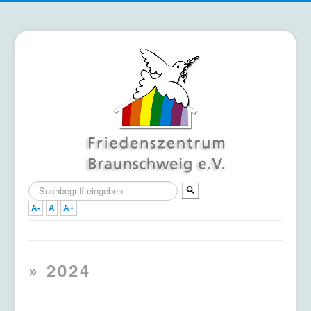
Suchen
...
A-
A
A+
Home
» 2024
Termine
Mitmachen & Unterstützen