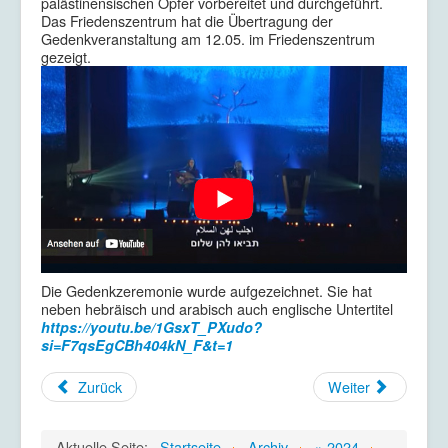
palästinensischen Opfer vorbereitet und durchgeführt.
Das Friedenszentrum hat die Übertragung der
Gedenkveranstaltung am
12.05.
im Friedenszentrum
gezeigt.
Die Gedenkzeremonie wurde aufgezeichnet. Sie hat
neben hebräisch und arabisch auch englische Untertitel
https://youtu.be/1GsxT_PXudo?
si=F7qsEgCBh404kN_F&t=1
Zurück
Weiter
Aktuelle Seite:
Startseite
Archiv
» 2024