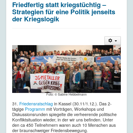
Friedfertig statt kriegstüchtig –
Kriegsdienstverweigerung
Strategien für eine Politik jenseits
Kontakt/Impressum
der Kriegslogik
Datenschutzerklärung
Foto: © Sabine Hebbelmann
31.
Friedensratschlag
in Kassel (30.11/1.12.). Das 2-
tägige
Programm
mit Vorträgen, Workshops und
Diskussionsrunden spiegelte die verheerende politische
Konfliktsituation wieder, in der wir uns befinden. Unter
den ca 450 Teilnehmern waren auch 10 Menschen aus
der braunschweiger Friedensbewegung.