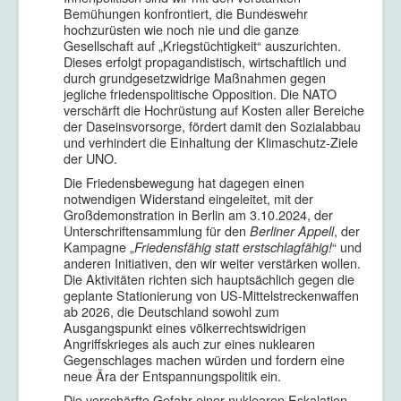
Bemühungen konfrontiert, die Bundeswehr
hochzurüsten wie noch nie und die ganze
Gesellschaft auf „Kriegstüchtigkeit“ auszurichten.
Dieses erfolgt propagandistisch, wirtschaftlich und
durch grundgesetzwidrige Maßnahmen gegen
jegliche friedenspolitische Opposition. Die NATO
verschärft die Hochrüstung auf Kosten aller Bereiche
der Daseinsvorsorge, fördert damit den Sozialabbau
und verhindert die Einhaltung der Klimaschutz-Ziele
der UNO.
Die Friedensbewegung hat dagegen einen
notwendigen Widerstand eingeleitet, mit der
Großdemonstration in Berlin am 3.10.2024, der
Unterschriftensammlung für den
, der
Berliner Appell
Kampagne „
“ und
Friedensfähig statt erstschlagfähig!
anderen Initiativen, den wir weiter verstärken wollen.
Die Aktivitäten richten sich hauptsächlich gegen die
geplante Stationierung von US-Mittelstreckenwaffen
ab 2026, die Deutschland sowohl zum
Ausgangspunkt eines völkerrechtswidrigen
Angriffskrieges als auch zur eines nuklearen
Gegenschlages machen würden und fordern eine
neue Ära der Entspannungspolitik ein.
Die verschärfte Gefahr einer nuklearen Eskalation