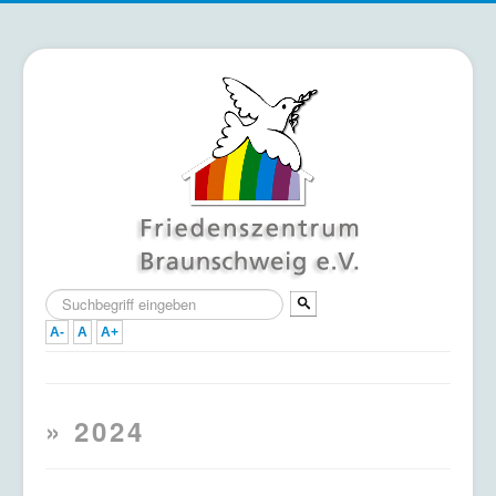
Suchen
...
A-
A
A+
Home
» 2024
Termine
Mitmachen & Unterstützen