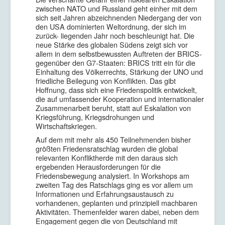
zwischen NATO und Russland geht einher mit dem
sich seit Jahren abzeichnenden Niedergang der von
den USA dominierten Weltordnung, der sich im
zurück- liegenden Jahr noch beschleunigt hat. Die
neue Stärke des globalen Südens zeigt sich vor
allem in dem selbstbewussten Auftreten der BRICS-
gegenüber den G7-Staaten: BRICS tritt ein für die
Einhaltung des Völkerrechts, Stärkung der UNO und
friedliche Beilegung von Konflikten. Das gibt
Hoffnung, dass sich eine Friedenspolitik entwickelt,
die auf umfassender Kooperation und internationaler
Zusammenarbeit beruht, statt auf Eskalation von
Kriegsführung, Kriegsdrohungen und
Wirtschaftskriegen.
Auf dem mit mehr als 450 Teilnehmenden bisher
größten Friedensratschlag wurden die global
relevanten Konfliktherde mit den daraus sich
ergebenden Herausforderungen für die
Friedensbewegung analysiert. In Workshops am
zweiten Tag des Ratschlags ging es vor allem um
Informationen und Erfahrungsaustausch zu
vorhandenen, geplanten und prinzipiell machbaren
Aktivitäten. Themenfelder waren dabei, neben dem
Engagement gegen die von Deutschland mit