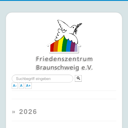
Suchen
...
A-
A
A+
Home
» 2026
Termine
Mitmachen & Unterstützen