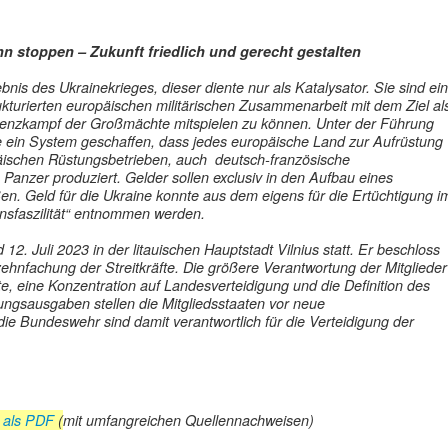
 stoppen – Zukunft friedlich und gerecht gestalten
ebnis des Ukrainekrieges, dieser diente nur als Katalysator. Sie sind ein
rukturierten europäischen militärischen Zusammenarbeit mit dem Ziel al
renzkampf der Großmächte mitspielen zu können. Unter der Führung
 ein System geschaffen, dass jedes europäische Land zur Aufrüstung
opäischen Rüstungsbetrieben, auch deutsch-französische
anzer produziert. Gelder sollen exclusiv in den Aufbau eines
n. Geld für die Ukraine konnte aus dem eigens für die Ertüchtigung i
sfaszilität“ entnommen werden.
2. Juli 2023 in der litauischen Hauptstadt Vilnius statt. Er beschloss
ehnfachung der Streitkräfte. Die größere Verantwortung der Mitglieder
e, eine Konzentration auf Landesverteidigung und die Definition des
gungsausgaben stellen die Mitgliedsstaaten vor neue
e Bundeswehr sind damit verantwortlich für die Verteidigung der
n als PDF
(
mit umfangreichen Quellennachweisen)