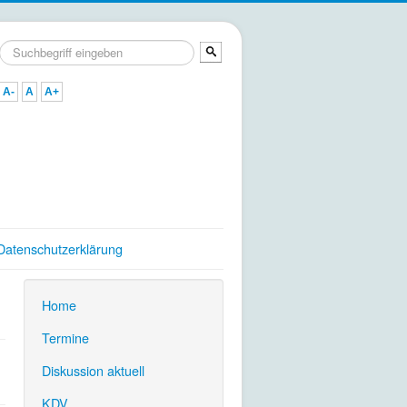
Suchen
...
A-
A
A+
Datenschutzerklärung
Home
.
Termine
.
Diskussion aktuell
.
KDV