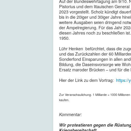
Auf der Bundeswehrtagung am 9/10. N
Pistorius und dem litauischen General 
2023 vorgestellt. Scholz kündigt daue
bis in die 20iger und 30iger Jahre hin
weitere Ausgaben seien dringend notw
der Ampelregierung. Für das Jahr 202
diesen Jahres noch zu beschließen ist
1950.
Lühr Henken befürchtet, dass die zuge
und das Zurückzahlen der 60 Milliard
Sonderfond Einsparungen in allen and
Bildung, die Daseinsvorsorge wie Wo
Ersatz maroder Brücken – und für die 
Hier der Link zu dem Vortrag:
https:/
Zur Veranschaulichung. 1 Milliarde = 1000 Millionen
kaufen
.
Kommentar:
Wir protestieren gegen die Rüstun
Kriegsbereitschaft.