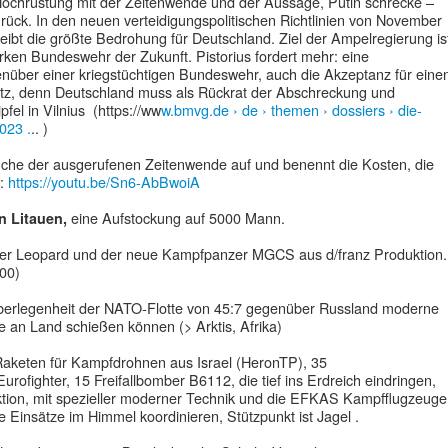
ochrüstung mit der Zeitenwende und der Aussage, Putin schrecke –
urück. In den neuen verteidigungspolitischen Richtlinien von November
leibt die größte Bedrohung für Deutschland. Ziel der Ampelregierung is
arken Bundeswehr der Zukunft. Pistorius fordert mehr: eine
enüber einer kriegstüchtigen Bundeswehr, auch die Akzeptanz für eine
satz, denn Deutschland muss als Rückrat der Abschreckung und
fel in Vilnius (https://ww
w.bmvg.de › de › themen › dossiers › die-
023 .
.. )
che der ausgerufenen Zeitenwende auf und benennt die Kosten, die
n:
https://youtu.be/Sn6-AbBwoiA
eine Aufstockung auf 5000 Mann
n Litauen,
r Leopard und der neue Kampfpanzer MGCS aus d/franz Produktion.
00)
Überlegenheit der NATO-Flotte von 45:7 gegenüber Russland moderne
 an Land schießen können (> Arktis, Afrika)
Raketen für Kampfdrohnen aus Israel (HeronTP), 35
fighter, 15 Freifallbomber B6112, die tief ins Erdreich eindringen,
tion, mit spezieller moderner Technik und die EFKAS Kampfflugzeuge
e Einsätze im Himmel koordinieren, Stützpunkt ist Jagel .