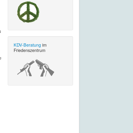
s
KDV-Beratung
im
Friedenszentrum
m