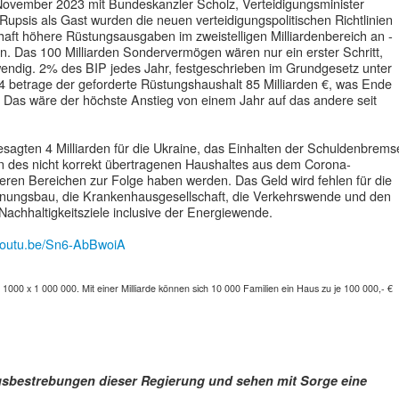
ovember 2023 mit Bundeskanzler Scholz, Verteidigungsminister
Rupsis als Gast wurden die neuen verteidigungspolitischen Richtlinien
rhaft höhere Rüstungsausgaben im zweistelligen Milliardenbereich an -
ein. Das 100 Milliarden Sondervermögen wären nur ein erster Schritt,
endig. 2% des BIP jedes Jahr, festgeschrieben im Grundgesetz unter
4 betrage der geforderte Rüstungshaushalt 85 Milliarden €, was Ende
. Das wäre der höchste Anstieg von einem Jahr auf das andere seit
sagten 4 Milliarden für die Ukraine, das Einhalten der Schuldenbrems
en des nicht korrekt übertragenen Haushaltes aus dem Corona-
eren Bereichen zur Folge haben werden. Das Geld wird fehlen für die
hnungsbau, die Krankenhausgesellschaft, die Verkehrswende und den
Nachhaltigkeitsziele inclusive der Energiewende.
/youtu.be/Sn6-AbBwoiA
 1000 x 1 000 000. Mit einer Milliarde können sich 10 000 Familien ein Haus zu je 100 000,- €
gsbestrebungen dieser Regierung und sehen mit Sorge eine