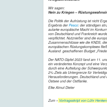
Wir sagen:
Nein zu Kriegen – Rüstungswahnsinn
Die Politik der Aufrüstung ist nicht Erg
Ergebnis der
Pesco
: der ständigen st
autarke europäische Macht im Konkur
von Deutschland und Frankreich wurde
verpflichtet. Nutznießer sind die eur
Zusammenschlüsse wie die KNDS, die P
europäischen Rüstungskomplexes fließe
Ausland geschaffenen Budget „Frieden
Der NATO-Gipfel 2023 fand am 11. und 1
ein verändertes Konzept und eine Verz
durch eine Aufteilung der Schwerpunkt
2%-Ziels als Untergrenze für Verteidi
Herausforderungen. Deutschland und di
Ostsee und der Ostflanke.
Elke Almut Dieter
Zum »
Vortragsskript von Lühr Henke