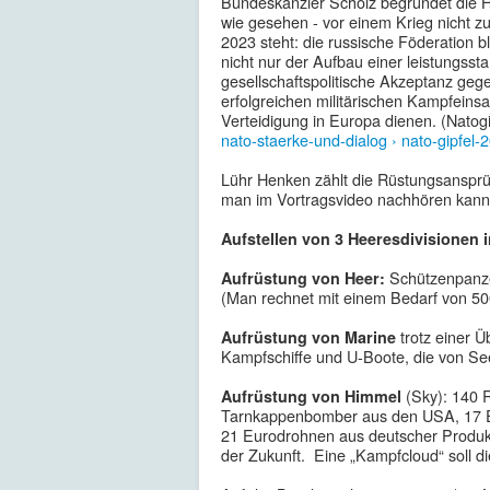
Bundeskanzler Scholz begründet die H
wie gesehen - vor einem Krieg nicht z
2023 steht: die russische Föderation b
nicht nur der Aufbau einer leistungsst
gesellschaftspolitische Akzeptanz geg
erfolgreichen militärischen Kampfein
Verteidigung in Europa dienen. (Natogip
nato-staerke-und-dialog › nato-gipfel-2
Lühr Henken zählt die Rüstungsansprü
man im Vortragsvideo nachhören kan
Aufstellen von 3 Heeresdivisionen i
Schützenpanze
Aufrüstung von Heer:
(Man rechnet mit einem Bedarf von 50
trotz einer 
Aufrüstung von Marine
Kampfschiffe und U-Boote, die von See
(Sky): 140 
Aufrüstung von Himmel
Tarnkappenbomber aus den USA, 17 Euro
21 Eurodrohnen aus deutscher Produk
der Zukunft. Eine „Kampfcloud“ soll di