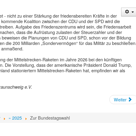
t - nicht zu einer Stärkung der friedensbereiten Kräfte in der
ch kommende Koalition zwischen der CDU und der SPD wird die
treiben. Aufgabe des Friedenszentrums wird sein, die Friedensarbeit
u machen, dass die Aufrüstung zulasten der Steuerzahler und der
as beweisen die Planungen von CDU und SPD, schon vor der Bildung
en die 200 Milliarden „Sondervermögen“ für das Militär zu beschließen
nd anmaßend.
ung der Mittelstrecken-Raketen im Jahre 2026 bei den künftigen
ion. Die Vorstellung, dass der amerikanische Präsident Donald Trump,
hland stationiertern Mittelstrecken-Raketen hat, empfinden wir als
raunschweig
e.V.
Weiter
v
» 2025
Zur Bundestagswahl