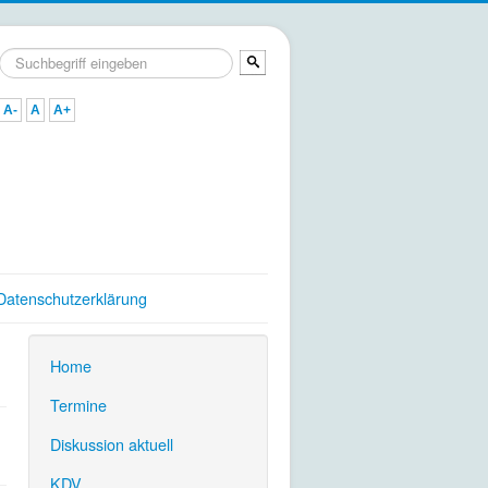
Suchen
...
A-
A
A+
Datenschutzerklärung
Home
.
Termine
.
Diskussion aktuell
.
KDV