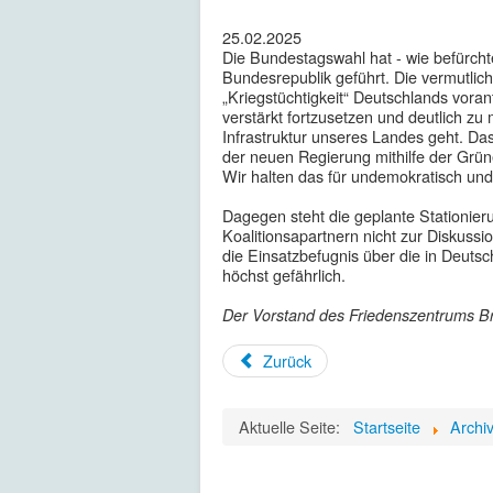
25.02.2025
Die Bundestagswahl hat - wie befürchte
Bundesrepublik geführt. Die vermutli
„Kriegstüchtigkeit“ Deutschlands voran
verstärkt fortzusetzen und deutlich z
Infrastruktur unseres Landes geht. D
der neuen Regierung mithilfe der Grün
Wir halten das für undemokratisch u
Dagegen steht die geplante Stationier
Koalitionsapartnern nicht zur Diskuss
die Einsatzbefugnis über die in Deutsc
höchst gefährlich.
Der Vorstand des Friedenszentrums
B
Zurück
Aktuelle Seite:
Startseite
Archi